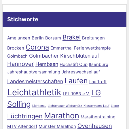
Stichworte
Brakel
Amelunxen
Berlin
Borsum
Breitungen
Corona
Brocken
Emmerthal
Ferienwettkämpfe
Golmbacher Kirschblütenlauf
Golmbach
Hannover
Hembsen
Hochstift Cup
Ilsenburg
Jahreshauptversammlung
Jahreswechsellauf
Laufen
Landesmeisterschaften
Lauftreff
Leichtathletik
LG
LFL 1983 e.V.
Solling
Lichtenau
Lichtenauer Wildschütz-Klostermann-Lauf
Liepe
Marathon
Lüchtringen
Marathontraining
Ovenhausen
MTV Altendorf
Münster Marathon