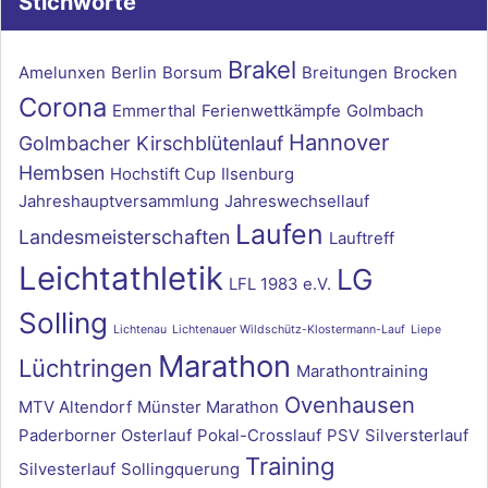
Stichworte
Brakel
Amelunxen
Berlin
Borsum
Breitungen
Brocken
Corona
Emmerthal
Ferienwettkämpfe
Golmbach
Hannover
Golmbacher Kirschblütenlauf
Hembsen
Hochstift Cup
Ilsenburg
Jahreshauptversammlung
Jahreswechsellauf
Laufen
Landesmeisterschaften
Lauftreff
Leichtathletik
LG
LFL 1983 e.V.
Solling
Lichtenau
Lichtenauer Wildschütz-Klostermann-Lauf
Liepe
Marathon
Lüchtringen
Marathontraining
Ovenhausen
MTV Altendorf
Münster Marathon
Paderborner Osterlauf
Pokal-Crosslauf
PSV
Silversterlauf
Training
Silvesterlauf
Sollingquerung