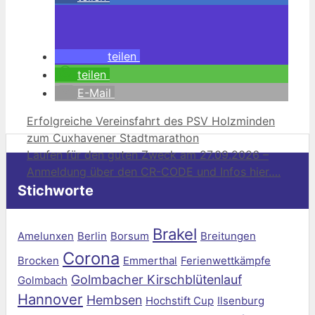
teilen
teilen
E-Mail
Erfolgreiche Vereinsfahrt des PSV Holzminden
zum Cuxhavener Stadtmarathon
Laufen für den guten Zweck am 27.09.2026 –
Anmeldung über den CR-CODE und Infos hier….
Stichworte
Brakel
Amelunxen
Berlin
Borsum
Breitungen
Corona
Brocken
Emmerthal
Ferienwettkämpfe
Golmbacher Kirschblütenlauf
Golmbach
Hannover
Hembsen
Hochstift Cup
Ilsenburg