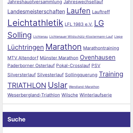
Jahreshauptversammlung
Jahreswechsellauf
Laufen
Landesmeisterschaften
Lauftreff
Leichtathletik
LG
LFL 1983 e.V.
Solling
Lichtenau
Lichtenauer Wildschütz-Klostermann-Lauf
Liepe
Marathon
Lüchtringen
Marathontraining
Ovenhausen
MTV Altendorf
Münster Marathon
Paderborner Osterlauf
Pokal-Crosslauf
PSV
Training
Silversterlauf
Silvesterlauf
Sollingquerung
Uslar
TRIATHLON
Wendland-Marathon
Weserbergland-Triathlon
Wilsche
Winterlaufserie
Suche