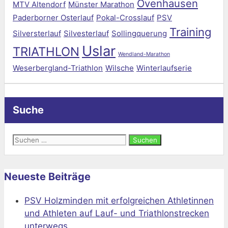
Ovenhausen
MTV Altendorf
Münster Marathon
Paderborner Osterlauf
Pokal-Crosslauf
PSV
Training
Silversterlauf
Silvesterlauf
Sollingquerung
Uslar
TRIATHLON
Wendland-Marathon
Weserbergland-Triathlon
Wilsche
Winterlaufserie
Suche
Suchen
nach:
Neueste Beiträge
PSV Holzminden mit erfolgreichen Athletinnen
und Athleten auf Lauf- und Triathlonstrecken
unterwegs