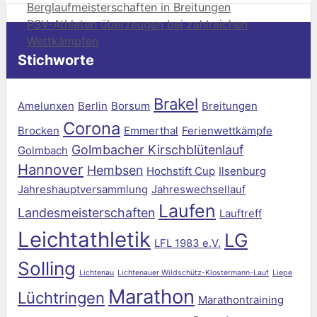
Berglaufmeisterschaften in Breitungen
PSV-Athleten überzeugen bei zahlreichen
Wettkämpfen
Stichworte
Brakel
Amelunxen
Berlin
Borsum
Breitungen
Corona
Brocken
Emmerthal
Ferienwettkämpfe
Golmbacher Kirschblütenlauf
Golmbach
Hannover
Hembsen
Hochstift Cup
Ilsenburg
Jahreshauptversammlung
Jahreswechsellauf
Laufen
Landesmeisterschaften
Lauftreff
Leichtathletik
LG
LFL 1983 e.V.
Solling
Lichtenau
Lichtenauer Wildschütz-Klostermann-Lauf
Liepe
Marathon
Lüchtringen
Marathontraining