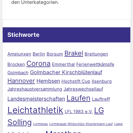
den Unterkategorien.
Stichworte
Brakel
Amelunxen
Berlin
Borsum
Breitungen
Corona
Brocken
Emmerthal
Ferienwettkämpfe
Golmbacher Kirschblütenlauf
Golmbach
Hannover
Hembsen
Hochstift Cup
Ilsenburg
Jahreshauptversammlung
Jahreswechsellauf
Laufen
Landesmeisterschaften
Lauftreff
Leichtathletik
LG
LFL 1983 e.V.
Solling
Lichtenau
Lichtenauer Wildschütz-Klostermann-Lauf
Liepe