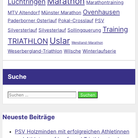
Marathon
Lüchtringen
Marathontraining
Ovenhausen
MTV Altendorf
Münster Marathon
Paderborner Osterlauf
Pokal-Crosslauf
PSV
Training
Silversterlauf
Silvesterlauf
Sollingquerung
Uslar
TRIATHLON
Wendland-Marathon
Weserbergland-Triathlon
Wilsche
Winterlaufserie
Suche
Suchen
nach:
Neueste Beiträge
PSV Holzminden mit erfolgreichen Athletinnen