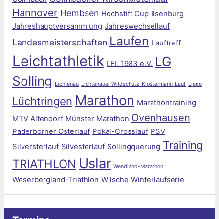
Hannover
Hembsen
Hochstift Cup
Ilsenburg
Jahreshauptversammlung
Jahreswechsellauf
Laufen
Landesmeisterschaften
Lauftreff
Leichtathletik
LG
LFL 1983 e.V.
Solling
Lichtenau
Lichtenauer Wildschütz-Klostermann-Lauf
Liepe
Marathon
Lüchtringen
Marathontraining
Ovenhausen
MTV Altendorf
Münster Marathon
Paderborner Osterlauf
Pokal-Crosslauf
PSV
Training
Silversterlauf
Silvesterlauf
Sollingquerung
Uslar
TRIATHLON
Wendland-Marathon
Weserbergland-Triathlon
Wilsche
Winterlaufserie