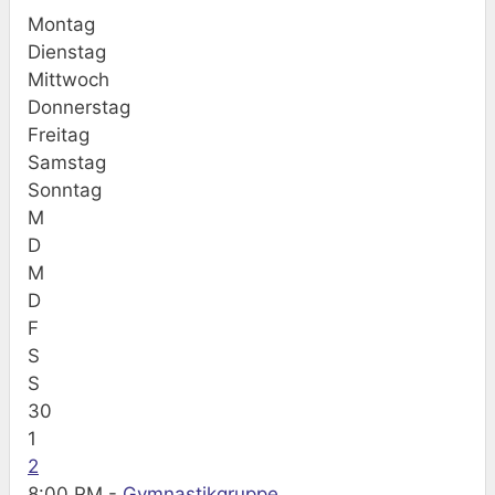
Montag
Dienstag
Mittwoch
Donnerstag
Freitag
Samstag
Sonntag
M
D
M
D
F
S
S
30
1
2
8:00 PM -
Gymnastikgruppe