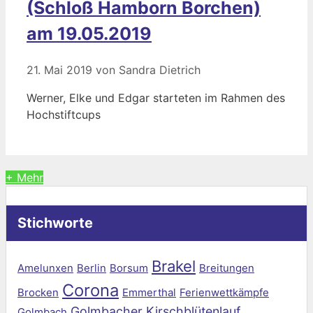
(Schloß Hamborn Borchen)
am 19.05.2019
21. Mai 2019
von
Sandra Dietrich
Werner, Elke und Edgar starteten im Rahmen des
Hochstiftcups
+ Mehr
Stichworte
Brakel
Amelunxen
Berlin
Borsum
Breitungen
Corona
Brocken
Emmerthal
Ferienwettkämpfe
Golmbacher Kirschblütenlauf
Golmbach