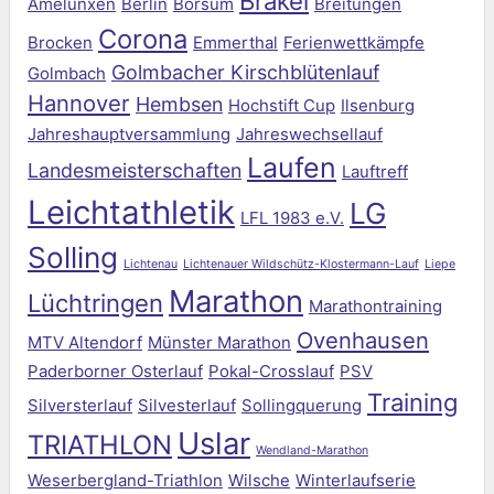
Brakel
Amelunxen
Berlin
Borsum
Breitungen
Corona
Brocken
Emmerthal
Ferienwettkämpfe
Golmbacher Kirschblütenlauf
Golmbach
Hannover
Hembsen
Hochstift Cup
Ilsenburg
Jahreshauptversammlung
Jahreswechsellauf
Laufen
Landesmeisterschaften
Lauftreff
Leichtathletik
LG
LFL 1983 e.V.
Solling
Lichtenau
Lichtenauer Wildschütz-Klostermann-Lauf
Liepe
Marathon
Lüchtringen
Marathontraining
Ovenhausen
MTV Altendorf
Münster Marathon
Paderborner Osterlauf
Pokal-Crosslauf
PSV
Training
Silversterlauf
Silvesterlauf
Sollingquerung
Uslar
TRIATHLON
Wendland-Marathon
Weserbergland-Triathlon
Wilsche
Winterlaufserie