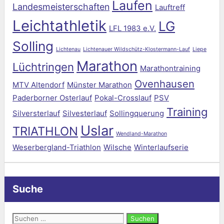
Laufen
Landesmeisterschaften
Lauftreff
Leichtathletik
LG
LFL 1983 e.V.
Solling
Lichtenau
Lichtenauer Wildschütz-Klostermann-Lauf
Liepe
Marathon
Lüchtringen
Marathontraining
Ovenhausen
MTV Altendorf
Münster Marathon
Paderborner Osterlauf
Pokal-Crosslauf
PSV
Training
Silversterlauf
Silvesterlauf
Sollingquerung
Uslar
TRIATHLON
Wendland-Marathon
Weserbergland-Triathlon
Wilsche
Winterlaufserie
Suche
Suchen