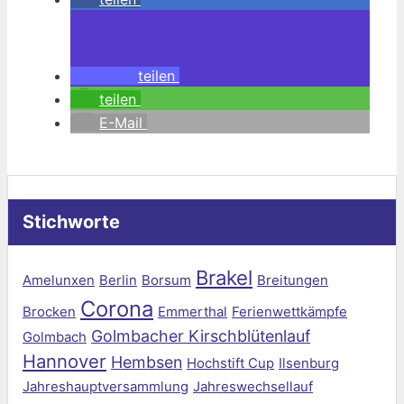
teilen
teilen
E-Mail
Stichworte
Brakel
Amelunxen
Berlin
Borsum
Breitungen
Corona
Brocken
Emmerthal
Ferienwettkämpfe
Golmbacher Kirschblütenlauf
Golmbach
Hannover
Hembsen
Hochstift Cup
Ilsenburg
Jahreshauptversammlung
Jahreswechsellauf