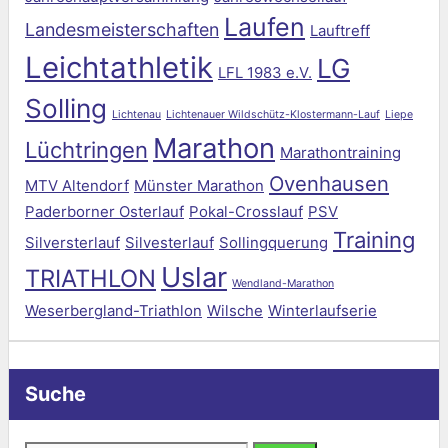
Laufen
Landesmeisterschaften
Lauftreff
Leichtathletik
LG
LFL 1983 e.V.
Solling
Lichtenau
Lichtenauer Wildschütz-Klostermann-Lauf
Liepe
Marathon
Lüchtringen
Marathontraining
Ovenhausen
MTV Altendorf
Münster Marathon
Paderborner Osterlauf
Pokal-Crosslauf
PSV
Training
Silversterlauf
Silvesterlauf
Sollingquerung
Uslar
TRIATHLON
Wendland-Marathon
Weserbergland-Triathlon
Wilsche
Winterlaufserie
Suche