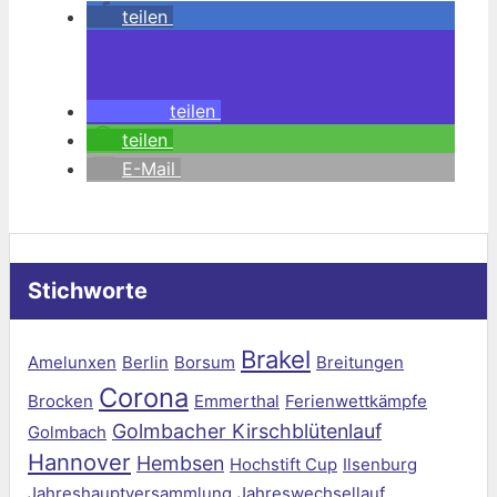
teilen
teilen
teilen
E-Mail
Stichworte
Brakel
Amelunxen
Berlin
Borsum
Breitungen
Corona
Brocken
Emmerthal
Ferienwettkämpfe
Golmbacher Kirschblütenlauf
Golmbach
Hannover
Hembsen
Hochstift Cup
Ilsenburg
Jahreshauptversammlung
Jahreswechsellauf