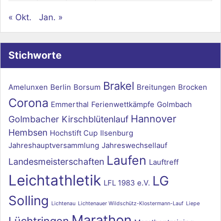
« Okt.
Jan. »
Stichworte
Brakel
Amelunxen
Berlin
Borsum
Breitungen
Brocken
Corona
Emmerthal
Ferienwettkämpfe
Golmbach
Hannover
Golmbacher Kirschblütenlauf
Hembsen
Hochstift Cup
Ilsenburg
Jahreshauptversammlung
Jahreswechsellauf
Laufen
Landesmeisterschaften
Lauftreff
Leichtathletik
LG
LFL 1983 e.V.
Solling
Lichtenau
Lichtenauer Wildschütz-Klostermann-Lauf
Liepe
Marathon
Lüchtringen