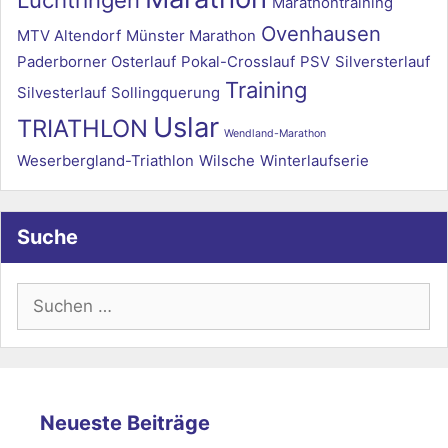
Marathontraining
Ovenhausen
MTV Altendorf
Münster Marathon
Paderborner Osterlauf
Pokal-Crosslauf
PSV
Silversterlauf
Training
Silvesterlauf
Sollingquerung
Uslar
TRIATHLON
Wendland-Marathon
Weserbergland-Triathlon
Wilsche
Winterlaufserie
Suche
Suchen
nach:
Neueste Beiträge